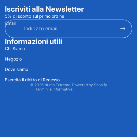
Iscriviti alla Newsletter
5% di sconto sul primo ordine
Email
Informazioni utili
Informativa sulla privacy
Chi Siamo
Informativa sui rimborsi
Negozio
Termini e condizioni del servizio
Dove siamo
Recapiti
Informativa sulle spedizioni
Esercita il diritto di Recesso
© 2026
Nuoto Extremo
, Powered by Shopify
Termini e informative