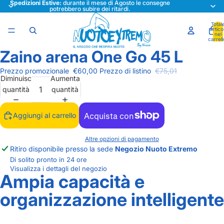
Spedizioni Estive:
durante il mese di Agosto le consegne
potrebbero subire dei ritardi.
Total
articol
nel
carrell
0
Zaino arena One Go 45 L
Apri
immagine
Prezzo promozionale
€60,00
Prezzo di listino
€75,01
a
Diminuisci
Aumenta
schermo
quantità
quantità
intero
Aggiungi al carrello
Altre opzioni di pagamento
Ritiro disponibile presso la sede
Negozio Nuoto Extremo
Di solito pronto in 24 ore
Visualizza i dettagli del negozio
Ampia capacità e
organizzazione intelligente