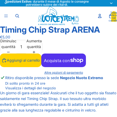
Spedizioni Estive:
durante il mese di Agosto le consegne
potrebbero subire dei ritardi.
Total
articol
nel
carrell
0
Timing Chip Strap ARENA
Apri
immagine
€5,00
a
Diminuisci
Aumenta
schermo
quantità
quantità
intero
Aggiungi al carrello
Altre opzioni di pagamento
Ritiro disponibile presso la sede
Negozio Nuoto Extremo
Di solito pronto in 24 ore
Visualizza i dettagli del negozio
Un giorno di gara essenziale! Assicurati che il tuo oggetto sia fissato
saldamente nel Timing Chip Strap. Il suo tessuto ultra morbido
eviterà lo sfregamento durante la gara. Si adatta a tutti gli atleti
grazie alla sua lunghezza regolabile e cinturino in velcro.