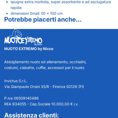
spugna extra morbida, super assorbente e ad asciugatura
rapida
dimensioni Small: 50 x 100 cm
Potrebbe piacerti anche...
NUOTO EXTREMO by Nicco
Abbigliamento nuoto ed allenamento, occhialini,
costumi, ciabatte, cuffie, accessori per il nuoto
Invictus S.r.L.
Via Giampaolo Orsini 35/R - Firenze 50126 (FI)
P.iva 06509140486
REA 634055 - Cap.Sociale 10.000,00 € i.v.
Assistenza clienti: