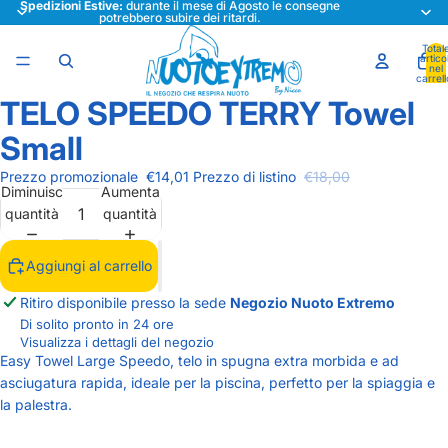
Spedizioni Estive:
durante il mese di Agosto le consegne
potrebbero subire dei ritardi.
Total
articol
nel
carrell
0
TELO SPEEDO TERRY Towel
Apri
immagine
Small
a
schermo
Prezzo promozionale
€14,01
Prezzo di listino
€18,00
Diminuisci
Aumenta
intero
quantità
quantità
Aggiungi al carrello
Ritiro disponibile presso la sede
Negozio Nuoto Extremo
Di solito pronto in 24 ore
Visualizza i dettagli del negozio
Easy Towel Large Speedo, telo in spugna extra morbida e ad
asciugatura rapida, ideale per la piscina, perfetto per la spiaggia e
la palestra.