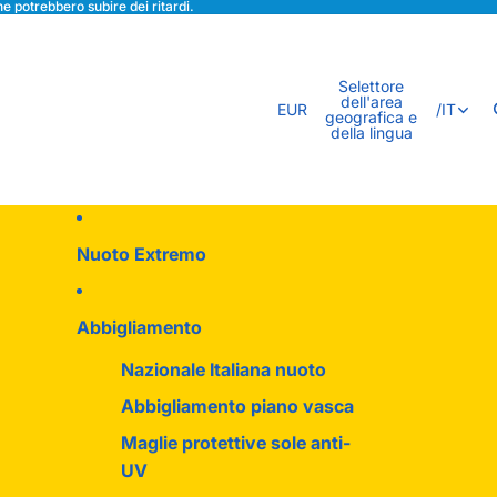
e potrebbero subire dei ritardi.
Selettore
dell'area
EUR
/
IT
geografica e
della lingua
Nuoto Extremo
Abbigliamento
Nazionale Italiana nuoto
Abbigliamento piano vasca
Maglie protettive sole anti-
UV