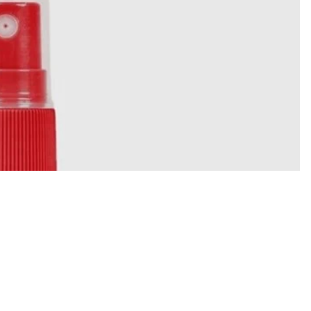
€10,00
Aggiungi a
 a schermo intero