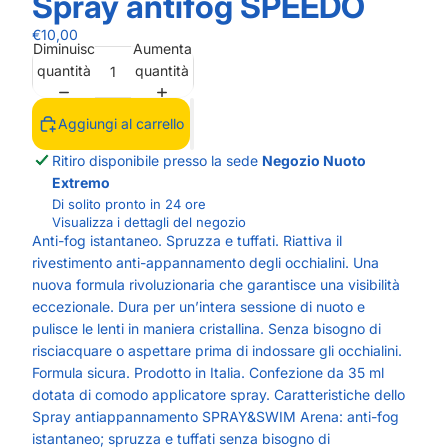
Spray antifog SPEEDO
€10,00
Diminuisci
Aumenta
quantità
quantità
Aggiungi al carrello
Ritiro disponibile presso la sede
Negozio Nuoto
Extremo
Di solito pronto in 24 ore
Visualizza i dettagli del negozio
Anti-fog istantaneo. Spruzza e tuffati. Riattiva il
rivestimento anti-appannamento degli occhialini. Una
nuova formula rivoluzionaria che garantisce una visibilità
eccezionale. Dura per un’intera sessione di nuoto e
pulisce le lenti in maniera cristallina. Senza bisogno di
risciacquare o aspettare prima di indossare gli occhialini.
Formula sicura. Prodotto in Italia. Confezione da 35 ml
dotata di comodo applicatore spray. Caratteristiche dello
Spray antiappannamento SPRAY&SWIM Arena: anti-fog
istantaneo; spruzza e tuffati senza bisogno di