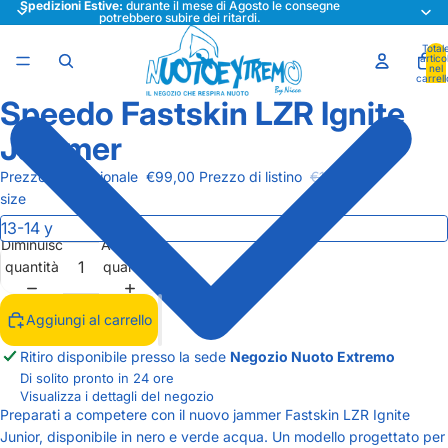
Spedizioni Estive:
durante il mese di Agosto le consegne
potrebbero subire dei ritardi.
Total
articol
nel
carrell
0
Speedo Fastskin LZR Ignite
Apri
Apri
immagine
immagine
Jammer
a
a
schermo
schermo
Prezzo promozionale
€99,00
Prezzo di listino
€140,00
intero
intero
size
Diminuisci
Aumenta
quantità
quantità
Aggiungi al carrello
Ritiro disponibile presso la sede
Negozio Nuoto Extremo
Di solito pronto in 24 ore
Visualizza i dettagli del negozio
Preparati a competere con il nuovo jammer Fastskin LZR Ignite
Junior, disponibile in nero e verde acqua. Un modello progettato per