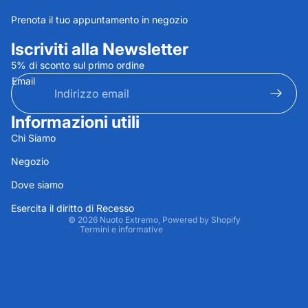
Prenota il tuo appuntamento in negozio
Iscriviti alla Newsletter
5% di sconto sul primo ordine
Email
Informazioni utili
Informativa sulla privacy
Chi Siamo
Informativa sui rimborsi
Negozio
Termini e condizioni del servizio
Dove siamo
Recapiti
Informativa sulle spedizioni
Esercita il diritto di Recesso
© 2026
Nuoto Extremo
, Powered by Shopify
Termini e informative