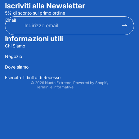
Iscriviti alla Newsletter
5% di sconto sul primo ordine
Email
Informazioni utili
Informativa sulla privacy
Chi Siamo
Informativa sui rimborsi
Negozio
Termini e condizioni del servizio
Dove siamo
Recapiti
Informativa sulle spedizioni
Esercita il diritto di Recesso
© 2026
Nuoto Extremo
, Powered by Shopify
Termini e informative