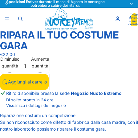
Spedizioni Estive:
durante il mese di Agosto le consegne
potrebbero subire dei ritardi.
Total
articol
nel
carrell
0
RIPARA IL TUO COSTUME
Apri
Apri
immagine
immagine
GARA
a
a
schermo
schermo
€22,00
Diminuisci
Aumenta
intero
intero
quantità
quantità
Aggiungi al carrello
Ritiro disponibile presso la sede
Negozio Nuoto Extremo
Di solito pronto in 24 ore
Visualizza i dettagli del negozio
Riparazione costumi da competizione
Se non riconosciuto come difetto di fabbrica dalla casa madre, con il
nostro laboratorio possiamo riparare il costume gara.