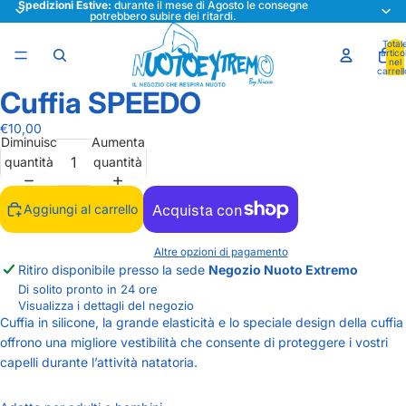
Spedizioni Estive:
durante il mese di Agosto le consegne
potrebbero subire dei ritardi.
Total
articol
nel
carrell
0
Cuffia SPEEDO
Apri
immagine
€10,00
a
Diminuisci
Aumenta
schermo
quantità
quantità
intero
Aggiungi al carrello
Altre opzioni di pagamento
Ritiro disponibile presso la sede
Negozio Nuoto Extremo
Di solito pronto in 24 ore
Visualizza i dettagli del negozio
Cuffia in silicone, la grande elasticità e lo speciale design della cuffia
offrono una migliore vestibilità che consente di proteggere i vostri
capelli durante l’attività natatoria.