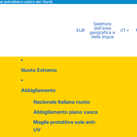
e potrebbero subire dei ritardi.
Selettore
dell'area
EUR
/
IT
geografica e
della lingua
Nuoto Extremo
Abbigliamento
Nazionale Italiana nuoto
Abbigliamento piano vasca
Maglie protettive sole anti-
UV