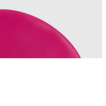
€10,00
Aggiungi a
 a schermo intero