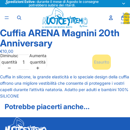
Spedizioni Estive:
durante il mese di Agosto le consegne
potrebbero subire dei ritardi.
Total
articol
nel
carrell
0
Cuffia ARENA Magnini 20th
Apri
Apri
immagine
immagine
Anniversary
a
a
schermo
schermo
€10,00
Diminuisci
Aumenta
intero
intero
quantità
quantità
Esaurito
Cuffia in silicone, la grande elasticità e lo speciale design della cuffia
offrono una migliore vestibilità che consente di proteggere i vostri
capelli durante l’attività natatoria. Adatto per adulti e bambini 100%
SILICONE
Potrebbe piacerti anche...