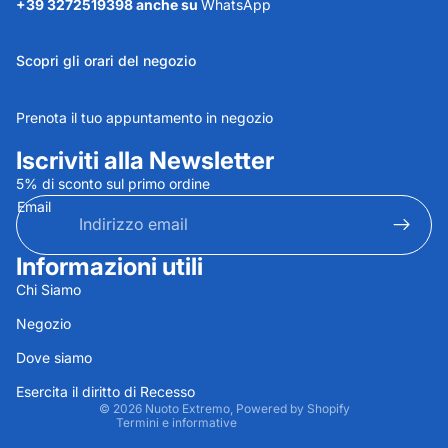
+39 3272519398 anche su
WhatsApp
Scopri gli orari del negozio
Prenota il tuo appuntamento in negozio
Iscriviti alla Newsletter
5% di sconto sul primo ordine
Email
Informazioni utili
Informativa sulla privacy
Chi Siamo
Informativa sui rimborsi
Negozio
Termini e condizioni del servizio
Dove siamo
Recapiti
Informativa sulle spedizioni
Esercita il diritto di Recesso
© 2026
Nuoto Extremo
, Powered by Shopify
Termini e informative