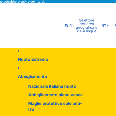
e potrebbero subire dei ritardi.
Selettore
dell'area
EUR
/
IT
geografica e
della lingua
Nuoto Extremo
Abbigliamento
Nazionale Italiana nuoto
Abbigliamento piano vasca
Maglie protettive sole anti-
UV