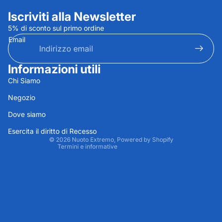
Iscriviti alla Newsletter
5% di sconto sul primo ordine
Email
Informazioni utili
Informativa sulla privacy
Chi Siamo
Informativa sui rimborsi
Negozio
Termini e condizioni del servizio
Dove siamo
Recapiti
Informativa sulle spedizioni
Esercita il diritto di Recesso
© 2026
Nuoto Extremo
, Powered by Shopify
Termini e informative