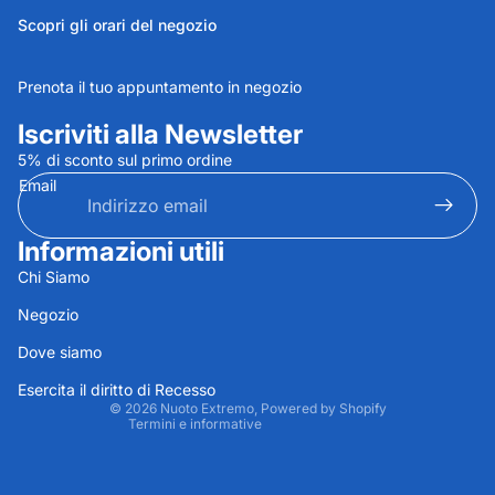
Scopri gli orari del negozio
Prenota il tuo appuntamento in negozio
Iscriviti alla Newsletter
5% di sconto sul primo ordine
Email
Informazioni utili
Informativa sulla privacy
Chi Siamo
Informativa sui rimborsi
Negozio
Termini e condizioni del servizio
Dove siamo
Recapiti
Informativa sulle spedizioni
Esercita il diritto di Recesso
© 2026
Nuoto Extremo
, Powered by Shopify
Termini e informative