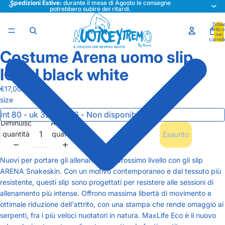
Spedizioni Estive:
durante il mese di Agosto le consegne
potrebbero subire dei ritardi.
Total
articol
nel
carrell
0
Costume Arena uomo slip
Apri
Apri
immagine
immagine
ICON black white
a
a
schermo
schermo
€17,00
intero
intero
size
Diminuisci
Aumenta
quantità
quantità
Esaurito
Nuovi per portare gli allenamenti al prossimo livello con gli slip
ARENA Snakeskin. Con un motivo contemporaneo e dal tessuto più
resistente, questi slip sono progettati per resistere alle sessioni di
allenamento più intense. Offrono massima libertà di movimento e
ottimale riduzione dell'attrito, con una stampa che rende omaggio ai
serpenti, fra i più veloci nuotatori in natura. MaxLife Eco è il nuovo