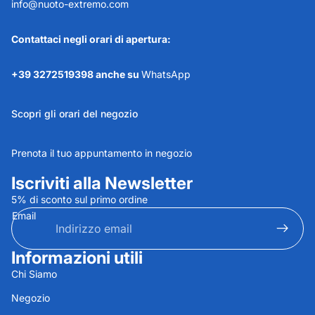
info@nuoto-extremo.com
Contattaci negli orari di apertura:
+39 3272519398 anche su
WhatsApp
Scopri gli orari del negozio
Prenota il tuo appuntamento in negozio
Iscriviti alla Newsletter
5% di sconto sul primo ordine
Email
Informazioni utili
Informativa sulla privacy
Chi Siamo
Informativa sui rimborsi
Negozio
Termini e condizioni del servizio