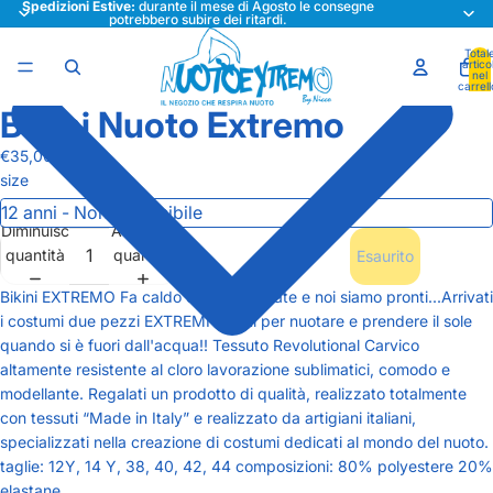
Spedizioni Estive:
durante il mese di Agosto le consegne
potrebbero subire dei ritardi.
Total
articol
nel
carrell
0
Bikini Nuoto Extremo
Apri
Apri
immagine
immagine
€35,00
a
a
size
schermo
schermo
intero
intero
Diminuisci
Aumenta
quantità
quantità
Esaurito
Bikini EXTREMO Fa caldo e arriva l'estate e noi siamo pronti...Arrivati
i costumi due pezzi EXTREMI adatti per nuotare e prendere il sole
quando si è fuori dall'acqua!! Tessuto Revolutional Carvico
altamente resistente al cloro lavorazione sublimatici, comodo e
modellante. Regalati un prodotto di qualità, realizzato totalmente
con tessuti “Made in Italy” e realizzato da artigiani italiani,
specializzati nella creazione di costumi dedicati al mondo del nuoto.
taglie: 12Y, 14 Y, 38, 40, 42, 44 composizioni: 80% polyestere 20%
elastane